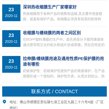
断裂的现象，很多客户会认为拉伸膜的质量问题是生产
深圳热收缩膜生产厂家哪家好
23
过程中生...
热收缩膜用于各种产品的销售和运输,其主要作用是稳
2020-11
固、遮盖和保护产品。收缩膜必须具有较高的耐穿刺
性，良好的收缩性和一定的收缩应力。在收缩过程中，
薄膜不能产生孔洞。由于收缩膜经常适用于室外，因此
收缩膜与缠绕膜的两者之间区别
23
需要加入U...
在BOPP塑料薄膜的生产中，首先将高分子聚丙烯熔体
2020-11
通过狭窄而又长的机头制成片状或厚膜，然后在特定的
拉伸机中以一定的温度和设定的速度同时或 分别是在
两个垂直方向（纵向和横向）上拉伸并经过适当的冷却
拉伸膜/缠绕膜用途及通用性质PE保护膜的用
23
或热处...
途有哪些
2020-11
初级保护性：初级保护性提供产品的表面保护，在产品
周围形成一个很轻的、保护性外表，从而达到防尘、防
油、防潮、防水、防盗的目的。尤为重要的是缠绕膜包
装使包装物品均匀受力，避免受力不均对物品造成损
联系方式 / CONTACT
伤，这是传...
地址：佛山市顺德区杏坛镇七溶工业区九路二十六号A座（厂区
地址）