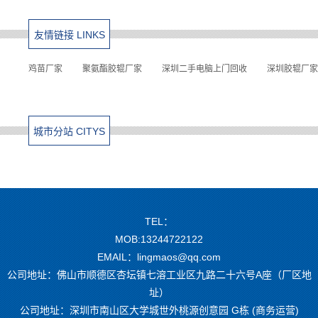
友情链接 LINKS
鸡苗厂家
聚氨酯胶辊厂家
深圳二手电脑上门回收
深圳胶辊厂家
城市分站 CITYS
TEL：
MOB:13244722122
EMAIL：lingmaos@qq.com
公司地址：佛山市顺德区杏坛镇七溶工业区九路二十六号A座（厂区地
址）
公司地址：深圳市南山区大学城世外桃源创意园 G栋 (商务运营)