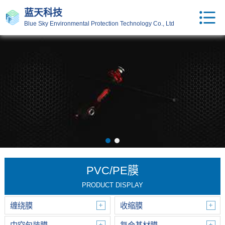
蓝天科技
Blue Sky Environmental Protection Technology Co., Ltd
PVC/PE膜
PRODUCT DISPLAY
缠绕膜
收缩膜